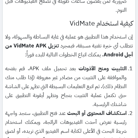
ضرورية لمن يقضون ساعات طويلة في تصفح الفيديوهات قبل
النوم.
كيفية استخدام VidMate
إن استخدام هذا التطبيق هو عملية في غاية البساطة والسهولة، ولا
تتطلب أي خبرة تقنية مسبقة، فبمجرد
تنزيل VidMate APK من
أجل Android
، يمكنك اتباع الخطوات التالية للبدء فوراً:
التثبيت ومنح الأذونات
بعد تحميل ملف APK، قم بفتحه
والموافقة على التثبيت من مصادر غير معروفة (إذا طلب منك
النظام ذلك)، ثم اتبع التعليمات البسيطة التي تظهر على الشاشة
حتى تكتمل عملية التثبيت بنجاح وتظهر أيقونة التطبيق على
شاشتك الرئيسية.
استكشاف المحتوى أو البحث
عند فتح التطبيق، ستجد واجهة
رئيسية تعرض أحدث الفيديوهات الرائجة، ويمكنك استخدام
شريط البحث في الأعلى لكتابة اسم الفيديو الذي تريده، أو لصق