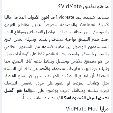
ما هو تطبيق VidMate؟
ببساطة شديدة، يعد VidMate أحد أقوى الأدوات المتاحة حالياً
لأجهزة Android والمصممة خصيصاً لتنزيل مقاطع الفيديو
والموسيقى من مختلف منصات التواصل الاجتماعي ومواقع البث،
حيث يتميز التطبيق بواجهة مستخدم بديهية وسهلة التنقل، تتيح
للمستخدمين الوصول إلى مكتبة ضخمة من المحتوى العالمي
والمحلي بلمسة زر واحدة، وهو لا يقتصر فقط على كونه أداة تنزيل،
بل هو متصفح متكامل ومشغل وسائط يدعم كافة الصيغ، مما
يغنيك عن تثبيت تطبيقات متعددة، والأهم من ذلك أن النسخة
المعدلة تأتي لتعالج المشكلات التي قد تواجهها في النسخ العادية،
مثل الإعلانات المزعجة أو القيود على جودة التحميل، لتمنحك
تجربة سلسة ومتكاملة تجيب بوضوح على سؤال
ما هو أفضل
تطبيق لتنزيل الفيديوهات؟
الذي يطرحه الملايين يومياً.
مزايا VidMate Mod