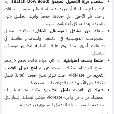
استخدم ميزة التحميل المجمع (Batch Download):
إذا
كنت تتابع مسلسلاً أو دورة تعليمية، لا تقم بتحميل الحلقات
واحدة تلو الأخرى، بل حددها جميعاً واترك التطبيق يقوم
بالمهمة بينما تنشغل أنت بأمور أخرى.
استفد من مشغل الموسيقى الخلفي:
يمكنك تشغيل
الفيديوهات الموسيقية في الخلفية واستخدام هاتفك في
تطبيقات أخرى، مما يوفر عليك الحاجة لتطبيق موسيقى
منفصل.
احتفظ بنسخة احتياطية:
إذا كان لديك هاتف قديم لا يدعم
النسخ الحديثة، يمكنك البحث عن
برنامج تنزيل الإصدار
القديم
من VidMate، حيث تتوفر نسخ خفيفة (Lite) تعمل
بكفاءة على الأجهزة ذات المواصفات المحدودة.
اشترك في القنوات داخل التطبيق:
يمكنك متابعة قنواتك
المفضلة من داخل واجهة VidMate مباشرة ليصلك إشعار بكل
جديد، مما يسهل عليك الوصول للمحتوى فور صدوره.