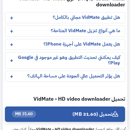
downloader
هل تطبيق VidMate مجاني بالكامل؟
ما هي أنواع تنزيل VidMate المتاحة؟
هل يعمل VidMate على أجهزة iPhone؟
كيف يمكنني تحديث التطبيق وهو غير موجود في Google
Play؟
هل يؤثر التحميل عالي الجودة على مساحة الهاتف؟
تحميل VidMate - HD video downloader
تحميل (31.60 MB)
31.60 MB
أنت الآن جاهز لتحميل
VidMate - HD video downloader
مجاناً. إليك بعض