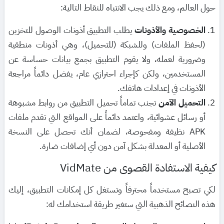
حول العالم، ومع ذلك يجب الانتباه للنقاط التالية:
الخصوصية والأذونات
يطلب التطبيق أذونات الوصول للتخزين
(لحفظ الملفات) وللشبكة (للتحميل)، وهي أذونات منطقية
وضرورية لعمله، ولا يقوم التطبيق بجمع بيانات حساسة عن
المستخدمين، ولكن كإجراء احترازي عام، يفضل دائماً مراجعة
الأذونات في إعدادات هاتفك.
التحميل الآمن
تجنب تماماً تحميل التطبيق من روابط مشبوهة
أو رسائل عشوائية، واعتمد دائماً على المواقع التي تقدم ملفات
APK نظيفة ومفحوصة، لضمان أنك تحصل على النسخة
الأصلية أو المعدلة بشكل آمن دون أي إضافات ضارة.
كيفية الاستفادة القصوى من VidMate
لكي تصبح مستخدماً محترفاً وتستغل كل إمكانات التطبيق، إليك
هذه النصائح الذهبية التي ستغير طريقة استخدامك له: