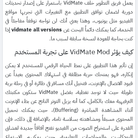
يعمل فريق التطوير خلف VidMate باستمرار على إصدار تحديثات
دورية لضمان توافق التطبيق مع التغييرات التي تجريها مواقع
الفيديو مثل يوتيوب، وهذا يعني أنك لن تواجه توقفاً مفاجئاً في
الخدمة، كما يمكنك دائماً البحث عن
vidmate all versions
إذا
كنت بحاجة للعودة لنسخة سابقة لسبب ما.
كيف يؤثر VidMate Mod على تجربة المستخدم
إن تأثير هذا التطبيق على نمط الحياة الرقمي للمستخدم لا يمكن
إنكاره، فهو يمنحك حرية مطلقة في استهلاك المحتوى بعيداً عن
قيود الاتصال بالإنترنت، فتخيل أنك مسافر في طائرة أو في رحلة برية
طويلة حيث لا توجد تغطية، بفضل VidMate ستكون مكتبتك
الترفيهية معك بالكامل، كما أنه يزيل التوتر الناتج عن بطء الإنترنت
أثناء المشاهدة المباشرة (Buffering)، حيث يمكنك تحميل
المحتوى مسبقاً ومشاهدته بسلاسة تامة، بالإضافة إلى ذلك، فإن
القدرة على استخراج الصوت من الفيديو تفتح آفاقاً جديدة لعشاق
البودكاست والمحاضرات التعليمية، حيث يمكنهم الاستماع