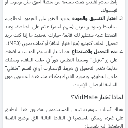
رابط مباشر لفيديو قمت بنسخه من منصة أخرى مثل يوتيوب أو
فيسبوك.
اختيار التنسيق والجودة
بمجرد العثور على الفيديو المطلوب،
ستلاحظ وجود زر تنزيل (سهم أحمر) عائم على الشاشة، وعند
الضغط عليه ستظهر لك قائمة خيارات لتحديد ما إذا كنت تريد
تحميل الملف كفيديو (مع اختيار الدقة) أو كملف صوتي (MP3).
بدء التحميل والاستمتاع
بعد اختيار التنسيق المناسب، اضغط
على زر “تنزيل” وسيبدأ التطبيق فوراً في جلب الملف، ويمكنك
متابعة تقدم التحميل في شريط الإشعارات أو في قسم “ملفاتي”
داخل التطبيق، وبمجرد الانتهاء يمكنك مشاهدة المحتوى دون
الحاجة للاتصال بالإنترنت.
لماذا تختار VidMate؟
هناك أسباب جوهرية تجعل المستخدمين يفضلون هذا التطبيق
على غيره، ويمكن تلخيصها في النقاط التالية التي توضح القيمة
الحقيقية التي يقدمها: