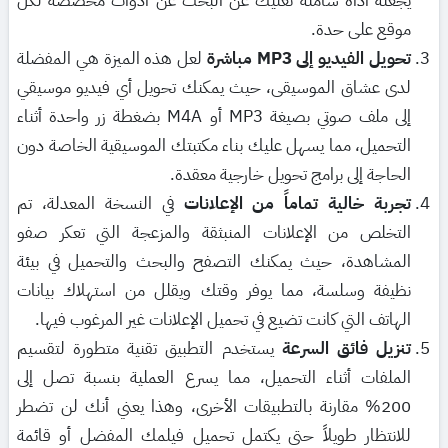
يجعله أداة شاملة تغنيك عن البحث عن أدوات مخصصة لكل
موقع على حدة.
تحويل الفيديو إلى MP3 مباشرة
لعل هذه الميزة هي المفضلة
لدى عشاق الموسيقى، حيث يمكنك تحويل أي فيديو موسيقي
إلى ملف صوتي بصيغة MP3 أو M4A بضغطة زر واحدة أثناء
التحميل، مما يسهل عليك بناء مكتبتك الموسيقية الخاصة دون
الحاجة إلى برامج تحويل خارجية معقدة.
تجربة خالية تماماً من الإعلانات
في النسخة المعدلة، تم
التخلص من الإعلانات المنبثقة والمزعجة التي تعكر صفو
المشاهدة، حيث يمكنك التصفح والبحث والتحميل في بيئة
نظيفة وسلسة، مما يوفر وقتك ويقلل من استهلاك بيانات
الهاتف التي كانت تضيع في تحميل الإعلانات غير المرغوب فيها.
تنزيل فائق السرعة
يستخدم التطبيق تقنية متطورة لتقسيم
الملفات أثناء التحميل، مما يسرع العملية بنسبة تصل إلى
200% مقارنة بالتطبيقات الأخرى، وهذا يعني أنك لن تضطر
للانتظار طويلاً حتى يكتمل تحميل فيلمك المفضل أو قائمة