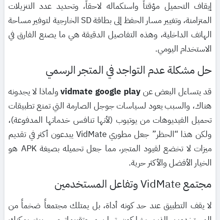
إيقاف التحميل مؤقتاً واستكماله لاحقاً، وتحديد عدد التنزيلات
المتزامنة، وتغيير مسار الحفظ إلى بطاقة SD الخارجية لتوفير مساحة
الهاتف الداخلية، وهذه التفاصيل الدقيقة هي ما يصنع الفارق في
الاستخدام اليومي.
حل مشكلة عدم التواجد في المتجر الرسمي
قد يتساءل البعض عن
vidmate google play
ولماذا لا يجدونه
هناك، والسبب يعود لسياسات جوجل الصارمة التي تمنع تطبيقات
تحميل الفيديوهات من يوتيوب (لأنها تنافس خدماتها المدفوعة)،
ولكن هذا “الحظر” جعل مطوري VidMate يبدعون أكثر في تقديم
ميزات لا تخضع لقيود المتجر، مما جعل تحميله بصيغة APK هو
الخيار الأفضل والأكثر حرية.
مجتمع VidMate وتفاعل المستخدمين
لا يقف التطبيق عند حد كونه أداة، بل يمتلك مجتمعاً ضخماً من
المستخدمين الذين يشاركون تجاربهم وتقييماتهم، حيث يمكنك