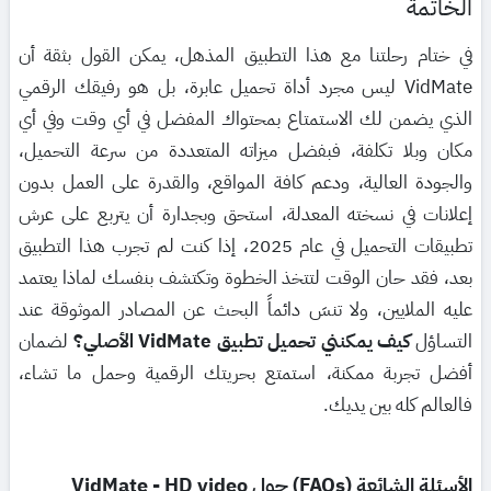
الخاتمة
في ختام رحلتنا مع هذا التطبيق المذهل، يمكن القول بثقة أن
VidMate ليس مجرد أداة تحميل عابرة، بل هو رفيقك الرقمي
الذي يضمن لك الاستمتاع بمحتواك المفضل في أي وقت وفي أي
مكان وبلا تكلفة، فبفضل ميزاته المتعددة من سرعة التحميل،
والجودة العالية، ودعم كافة المواقع، والقدرة على العمل بدون
إعلانات في نسخته المعدلة، استحق وبجدارة أن يتربع على عرش
تطبيقات التحميل في عام 2025، إذا كنت لم تجرب هذا التطبيق
بعد، فقد حان الوقت لتتخذ الخطوة وتكتشف بنفسك لماذا يعتمد
عليه الملايين، ولا تنسَ دائماً البحث عن المصادر الموثوقة عند
التساؤل
كيف يمكنني تحميل تطبيق VidMate الأصلي؟
لضمان
أفضل تجربة ممكنة، استمتع بحريتك الرقمية وحمل ما تشاء،
فالعالم كله بين يديك.
الأسئلة الشائعة (FAQs) حول VidMate - HD video