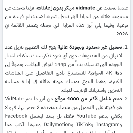
عندما نتحدث عن
vidmate مهكر بدون إعلانات
، فإننا نتحدث عن
مجموعة هائلة من المزايا التي تجعل تجربة الاستخدام فريدة من
نوعها، وفيما يلي أبرز هذه المزايا التي تجعله يتصدر القائمة في
2026:
تحميل غير محدود وبجودة عالية
يتيح لك التطبيق تنزيل عدد
لا نهائي من الفيديوهات دون أي قيود تذكر، حيث يمكنك اختيار
الجودة التي تناسبك بدءاً من 144p لتوفير البيانات، وصولاً إلى
دقة 4K الخرافية للاستمتاع بأدق التفاصيل على الشاشات
الكبيرة، وهذا التنوع يمنحك مرونة هائلة في إدارة مساحة
التخزين واستهلاك الإنترنت لديك.
دعم شامل لأكثر من 1000 موقع
من أبرز ما يميز VidMate
هو قدرته على التحميل من منصات متعددة لا حصر لها، فهو لا
يكتفي بدعم YouTube فقط، بل يمتد ليشمل Facebook
وInstagram وTikTok وDailymotion وغيرها الكثير، مما